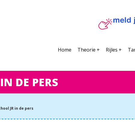
Home
Theorie +
Rijles +
Ta
IN DE PERS
hool JR in de pers