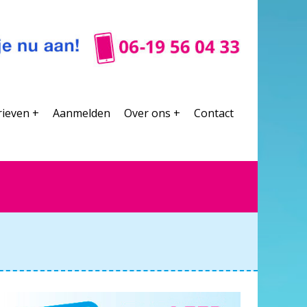
rieven +
Aanmelden
Over ons +
Contact