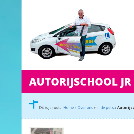
AUTORIJSCHOOL JR 
Dit is je route:
Home
»
Over ons
»
In de pers
»
Autorijsc